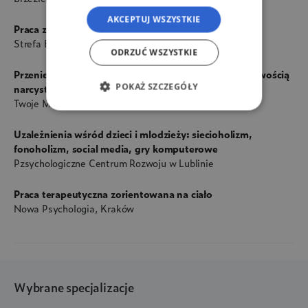
AKCEPTUJ WSZYSTKIE
Praca z osobowością narcystyczną
Strefa Bytu, prowadząca Małgorzata Lambert
ODRZUĆ WSZYSTKIE
Przeniesienie i przeciwprzeniesienie w relacji z osobowością
POKAŻ SZCZEGÓŁY
narcystyczną i osobowością borderline
Twoje Miejsce, prowadzący Piotr Zawadzki
Uzależnienia wśród dzieci i mlodzieży: siecioholizm,
fonoholizm, social media, gry komputerowe
Pzsychologiczne Centrum Rozwoju w Lublinie
Praca terapeutyczna zorientowana na ciało
Nowa Psychologia, Kraków
Wybrane specjalizacje