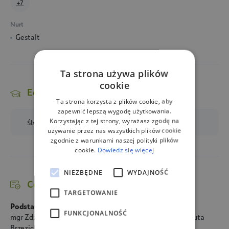
+7
Nurt
Gestalt
Ta strona używa plików
cookie
Edukacja i kursy
Ta strona korzysta z plików cookie, aby
zapewnić lepszą wygodę użytkowania.
Korzystając z tej strony, wyrażasz zgodę na
Śląska Szkoła Gestalt
(szkoła psychoterapii (min. 4-letnia))
używanie przez nas wszystkich plików cookie
zgodnie z warunkami naszej polityki plików
cookie.
Dowiedz się więcej
NIEZBĘDNE
WYDAJNOŚĆ
Certyfikaty
TARGETOWANIE
Podstawy psychologii i psychopatologii
FUNKCJONALNOŚĆ
mgr Zdzisława Pilarz, lek. med. Piotr Krasuski, mgr Danuta
Brzezicka