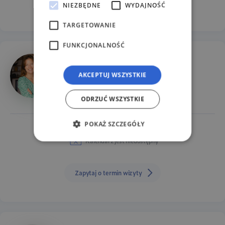
NIEZBĘDNE
WYDAJNOŚĆ
Zapytaj o termin wizyty
TARGETOWANIE
FUNKCJONALNOŚĆ
mgr Olga Magdziarz
Psycholog dorosłych, Psycholog sportowy
AKCEPTUJ WSZYSTKIE
Nurt: Terapia krótkoterminowa
ODRZUĆ WSZYSTKIE
POKAŻ SZCZEGÓŁY
Kalendarz jest niedostępny
Zapytaj o termin wizyty