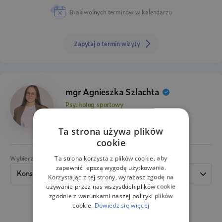
Brak wolnych terminów w kalendarzu
Zapytaj o termin wizyty
mgr Agnieszka Szlachta
Psycholog sportowy
5.0
Ta strona używa plików
cookie
Wybierz rodzaj spotkania ze specjalistą:
Ta strona korzysta z plików cookie, aby
zapewnić lepszą wygodę użytkowania.
konsultacja
(50 min, 150 zł)
Korzystając z tej strony, wyrażasz zgodę na
używanie przez nas wszystkich plików cookie
zgodnie z warunkami naszej polityki plików
Brak wolnych terminów w kalendarzu
cookie.
Dowiedz się więcej