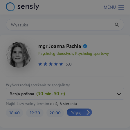
MENU
mgr Joanna Pachla
Psycholog dorosłych, Psycholog sportowy
5.0
Wybierz rodzaj spotkania ze specjalistą:
Sesja próbna
(30 min, 50 zł)
Najbliższy wolny termin:
dziś, 6 sierpnia
Więcej
18:40
19:20
20:00