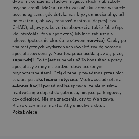
dyplom ukończenia studiów magisterskich i/lub szkoły
psychoterapii. Można u nich uzyskać skuteczne wsparcie
psychologiczne, gdy dotyka nas
kryzys emocjonalny, ból
po rozstaniu, objawy zaburzeń nastroju (depresji czy
CHAD), objawy zaburzeń osobowości a także fobie (np.
klaustrofobia, fobia społeczna) lub inne zaburzenia
lękowe (potocznie określane słowem
nerwica
). Osoby po
traumatycznych wydarzeniach również znajdą pomoc u
specjalistów sensly. Nasi terapeuci poddają swoją pracę
superwizji
. Co to jest superwizja? To konsultacja pracy
specjalisty z innymi, bardziej doświadczonymi
psychoterapeutami. Dzięki temu prowadzona przez nich
terapia jest
skuteczna i etyczna
. Możliwość udzielania
e-konsultacji
i
porad online
sprawia, że nie musimy
martwić się o dojazd do gabinetu, miejsce parkingowe,
czy odległość. Nie ma znaczenia, czy to Warszawa,
Kraków czy małe miasto. Aby umożliwić sko...
Pokaż więcej