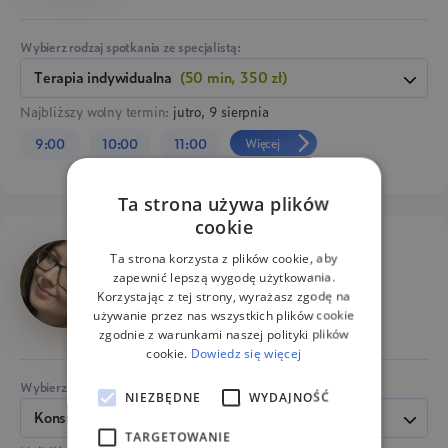
Wybierz rodzaj spotkania ze specjalistą:
terapia indywidualna
(50 min, 350 zł)
Najbliższy wolny termin:
jutro, 9 sierpnia
Więcej
9:00
10:00
11:00
Ta strona używa plików
cookie
mgr Wioletta Orzeł
Ta strona korzysta z plików cookie, aby
zapewnić lepszą wygodę użytkowania.
Psycholog dorosłych, Psycholog dziecięcy
Korzystając z tej strony, wyrażasz zgodę na
używanie przez nas wszystkich plików cookie
zgodnie z warunkami naszej polityki plików
cookie.
Dowiedz się więcej
Wybierz rodzaj spotkania ze specjalistą:
NIEZBĘDNE
WYDAJNOŚĆ
Konsultacja dla rodziców
(50 min, 100 zł)
TARGETOWANIE