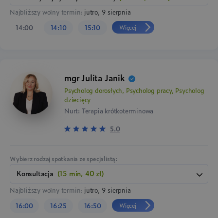
Najbliższy wolny termin:
jutro, 9 sierpnia
Więcej
14:00
14:10
15:10
mgr Julita Janik
Psycholog dorosłych, Psycholog pracy, Psycholog
dziecięcy
Nurt: Terapia krótkoterminowa
5.0
Wybierz rodzaj spotkania ze specjalistą:
konsultacja
(15 min, 40 zł)
Najbliższy wolny termin:
jutro, 9 sierpnia
Więcej
16:00
16:25
16:50