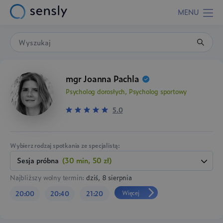
MENU
mgr Joanna Pachla
Psycholog dorosłych, Psycholog sportowy
5.0
Wybierz rodzaj spotkania ze specjalistą:
Sesja próbna
(30 min, 50 zł)
Najbliższy wolny termin:
dziś, 8 sierpnia
Więcej
20:00
20:40
21:20