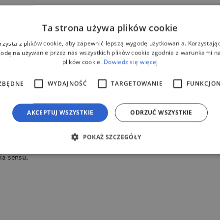
Ta strona używa plików cookie
rzysta z plików cookie, aby zapewnić lepszą wygodę użytkowania. Korzystając 
enadżerskich i kierowniczych w
odę na używanie przez nas wszystkich plików cookie zgodnie z warunkami nas
plików cookie.
Dowiedz się więcej
ZBĘDNE
WYDAJNOŚĆ
TARGETOWANIE
FUNKCJO
m/angielskim.
AKCEPTUJ WSZYSTKIE
ODRZUĆ WSZYSTKIE
POKAŻ SZCZEGÓŁY
ćmi i młodzieżą znajdujących się
ia sensu.