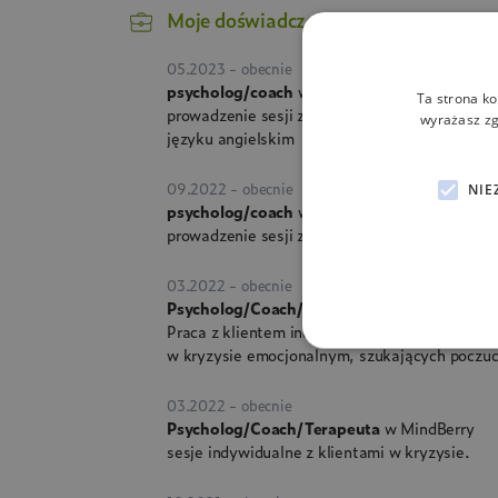
Moje doświadczenie
05.2023 - obecnie
psycholog/coach
w Kyan Health
Ta strona ko
prowadzenie sesji z klientami na szczeblach m
wyrażasz zg
języku angielskim
09.2022 - obecnie
NIE
psycholog/coach
w Mindletic
prowadzenie sesji z klientami w języku polski
03.2022 - obecnie
Psycholog/Coach/Terapeuta
w PsychoMedic
Praca z klientem indywidualnie, głównie z dzie
w kryzysie emocjonalnym, szukających poczuc
03.2022 - obecnie
Psycholog/Coach/Terapeuta
w MindBerry
sesje indywidualne z klientami w kryzysie.