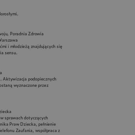
dorosłymi.
oju, Poradnia Zdrowia
 Warszawa
ćmi i młodzieżą znajdujących się
ia sensu.
ta
. Aktywizacja podopiecznych
zostaną wyznaczone przez
ziecka
ch w sprawach dotyczących
nika Praw Dziecka, pełnienie
elefonu Zaufania, współpraca z