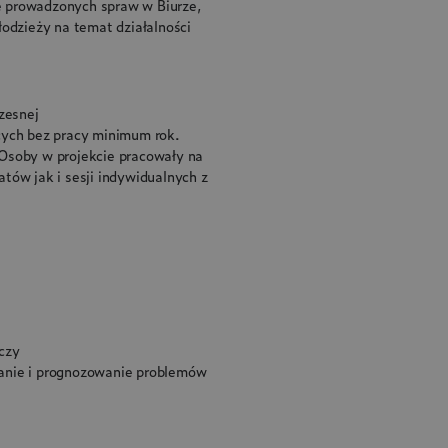
e prowadzonych spraw w Biurze,
łodzieży na temat działalności
zesnej
cych bez pracy minimum rok.
 Osoby w projekcie pracowały na
tów jak i sesji indywidualnych z
czy
anie i prognozowanie problemów