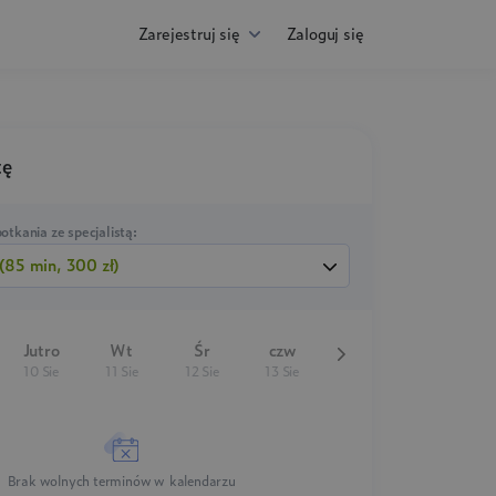
Zarejestruj się
Zaloguj się
tę
otkania ze specjalistą:
(85 min, 300 zł)
Jutro
Wt
Śr
czw
10 Sie
11 Sie
12 Sie
13 Sie
Brak wolnych terminów w kalendarzu