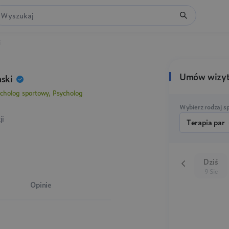
i
Umów wizy
mski
ycholog sportowy, Psycholog
Wybierz rodzaj sp
ji
terapia par
Dziś
9 Sie
Opinie