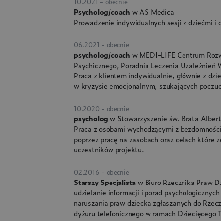
10.2021 - obecnie
Psycholog/coach
w AS Medica
Prowadzenie indywidualnych sesji z dziećmi i 
06.2021 - obecnie
psycholog/coach
w MEDI-LIFE Centrum Rozw
Psychicznego, Poradnia Leczenia Uzależnień
Praca z klientem indywidualnie, głównie z dzie
w kryzysie emocjonalnym, szukających poczuc
10.2020 - obecnie
psycholog
w Stowarzyszenie św. Brata Alber
Praca z osobami wychodzącymi z bezdomności
poprzez pracę na zasobach oraz celach które 
uczestników projektu.
02.2016 - obecnie
Starszy Specjalista
w Biuro Rzecznika Praw D
udzielanie informacji i porad psychologiczny
naruszania praw dziecka zgłaszanych do Rzecz
dyżuru telefonicznego w ramach Dziecięcego T