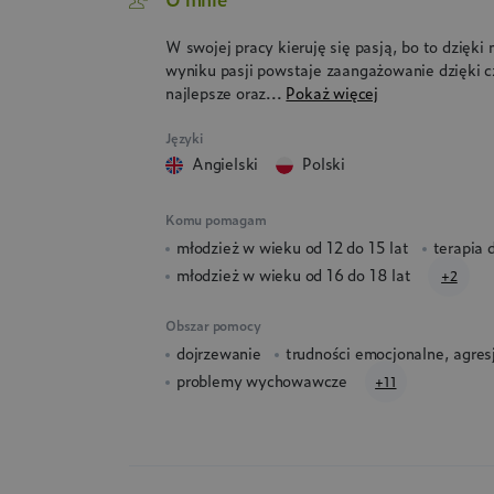
W swojej pracy kieruję się pasją, bo to dzięk
wyniku pasji powstaje zaangażowanie dzięki c
najlepsze oraz...
Pokaż więcej
Języki
angielski
polski
Komu pomagam
młodzież w wieku od 12 do 15 lat
terapia 
młodzież w wieku od 16 do 18 lat
+2
Obszar pomocy
dojrzewanie
trudności emocjonalne, agresj
problemy wychowawcze
+11