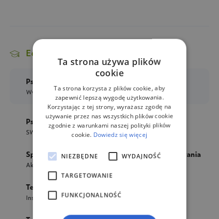
Edukacja i kursy
Ta strona używa plików
cookie
Psychologia
Ta strona korzysta z plików cookie, aby
Wyższa Szkoła Bezpieczeństwa
(studia magisterskie)
zapewnić lepszą wygodę użytkowania.
Korzystając z tej strony, wyrażasz zgodę na
używanie przez nas wszystkich plików cookie
Psychologia
zgodnie z warunkami naszej polityki plików
SWPS
(studia magisterskie)
cookie.
Dowiedz się więcej
Specyfika zachowań ryzykownych wieku dojrzewania
NIEZBĘDNE
WYDAJNOŚĆ
Akademia Psychokliniki
(inny kurs lub szkolenie)
TARGETOWANIE
Terapia schematów w pigułce
FUNKCJONALNOŚĆ
Instytut CBT
(inny kurs lub szkolenie)