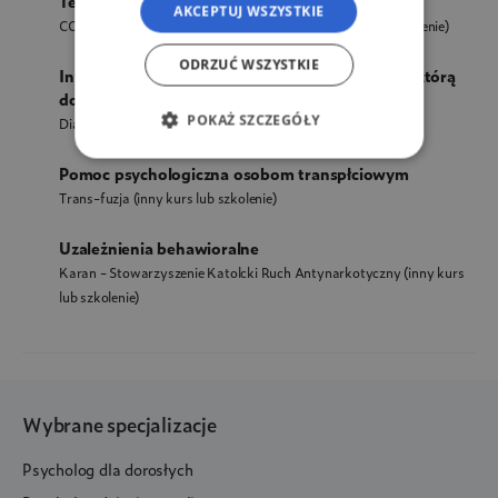
Terapia koherencji i rekonsolidacja pamięci
AKCEPTUJ WSZYSTKIE
COHERENCE PSYCHOLOGY INSTITUTE
(inny kurs lub szkolenie)
ODRZUĆ WSZYSTKIE
Interwencja kryzysowa - jak pracować z osobą, którą
dotknęła nagła tragedia?
POKAŻ SZCZEGÓŁY
Dialog
(inny kurs lub szkolenie)
Pomoc psychologiczna osobom transpłciowym
Trans-fuzja
(inny kurs lub szkolenie)
Uzależnienia behawioralne
Karan - Stowarzyszenie Katolcki Ruch Antynarkotyczny
(inny kurs
lub szkolenie)
Wybrane specjalizacje
Psycholog dla dorosłych